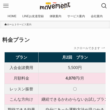
HOME
LINEお友達登録
体験案内
サービス案内
会社案内
ホーム
サービス案内
料金プラン
スクロールできます
プラン
月2回 プラン
入会金諸費用
5,500円
月額料金
4,070
円/月
レッスン振替
〇
こんな方向け
継続できるかわからないお試しプラン
期待できる効果
自分にあった運動方法が見つかる