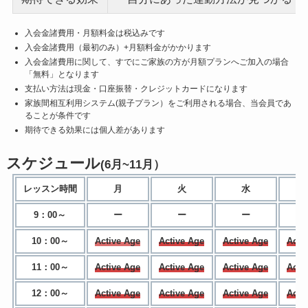
入会金諸費用・月額料金は税込みです
入会金諸費用（最初のみ）+月額料金がかかります
入会金諸費用に関して、すでにご家族の方が月額プランへご加入の場合
「無料」となります
支払い方法は現金・口座振替・クレジットカードになります
家族間相互利用システム(親子プラン）をご利用される場合、当会員であ
ることが条件です
期待できる効果には個人差があります
スケジュール
(6月~11月）
レッスン時間
月
火
水
9：00～
ー
ー
ー
10：00～
Active Age
Active Age
Active Age
Acti
11：00～
Active Age
Active Age
Active Age
Acti
12：00～
Active Age
Active Age
Active Age
Acti