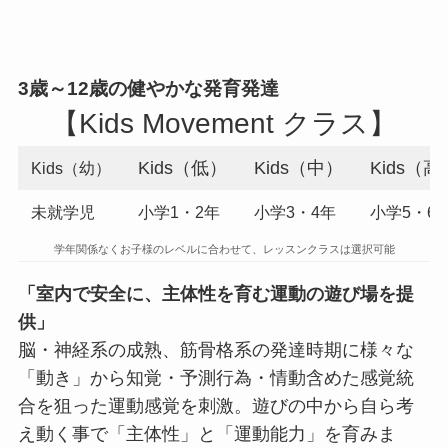
3歳～12歳の健やかな発育発達
【Kids Movement クラス】
Kids（低）
Kids（中）
Kids（高
Kids（幼）
未就学児
小学1・2年
小学3・4年
小学5・6
学年関係なくお子様のレベルに合わせて、レッスンクラスは選択可能
「室内で安全に、主体性を育む運動の遊び場を提
供」
脳・神経系の成熟、筋骨格系の発達時期に様々な
「動き」から知覚・予測行為・情動含めた感覚統
合を狙った運動感覚を刺激。遊びの中から自ら考
え動く事で「主体性」と「運動能力」を育みま