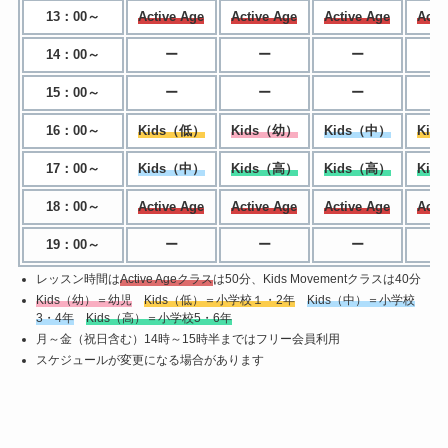
13：00～
Active Age
Active Age
Active Age
Acti
14：00～
ー
ー
ー
15：00～
ー
ー
ー
16：00～
Kids（低）
Kids（幼）
Kids（中）
Kid
17：00～
Kids（中）
Kids（高）
Kids（高）
Kid
18：00～
Active Age
Active Age
Active Age
Acti
19：00～
ー
ー
ー
レッスン時間は
Active Ageクラス
は50分、Kids Movementクラスは40分
Kids（幼）＝幼児
Kids（低）＝小学校１・2年
Kids（中）＝小学校
3・4年
Kids（高）＝小学校5・6年
月～金（祝日含む）14時～15時半まではフリー会員利用
スケジュールが変更になる場合があります