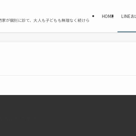
HOME
LINE
門家が個別に診て、大人も子どもも無理なく続けら
最新情報をお届け！
ングキャンペーン
報を順次配信中！